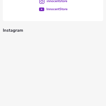
innocentstore
InnocentStore
Instagram