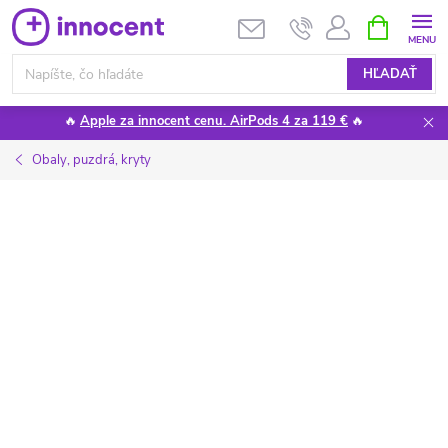
Prejsť
NÁKUPN
KOŠÍK
na
obsah
HĽADAŤ
🔥
Apple za innocent cenu. AirPods 4 za 119 €
🔥
Obaly, puzdrá, kryty