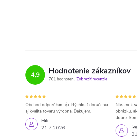
Hodnotenie zákazníkov
4,9
701 hodnotení
Zobraziť recenzie
Obchod odporúčam 👍. Rýchlosť doručenia
Náramok sa
aj kvalita tovaru výrobná. Ďakujem.
obrázku, al
dobre. Som
Mili
Iv
21.7.2026
21