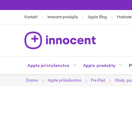
Prejsť
na
Kontakt
Innocent predajňa
Apple Blog
Hodnote
obsah
Apple príslušenstvo
Apple produkty
P
Domov
Apple príslušenstvo
Pre iPad
Obaly, pu