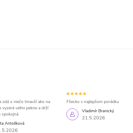
 zdá o niečo tmavší ako na
Fšecko v najlepšom porádku
e vyzerá veľmi pekne a drží
Vladimír Branický
 spokojná
21.5.2026
eta Antolíková
.5.2026