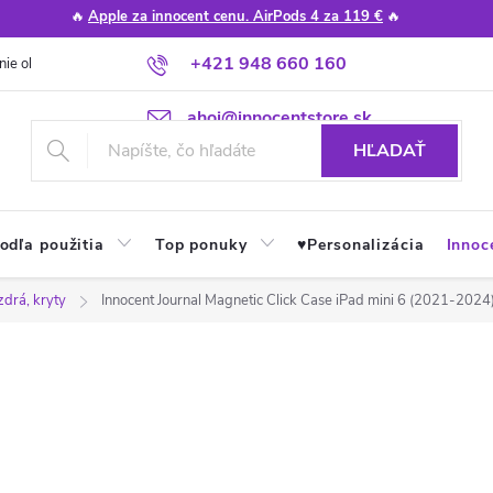
🔥
Apple za innocent cenu. AirPods 4 za 119 €
🔥
+421 948 660 160
nie obchodu
Poradňa
Apple návody a tipy
Najčastejšie otázky
ahoj@innocentstore.sk
HĽADAŤ
odľa použitia
Top ponuky
♥︎Personalizácia
Innoc
zdrá, kryty
Innocent Journal Magnetic Click Case iPad mini 6 (2021-2024)