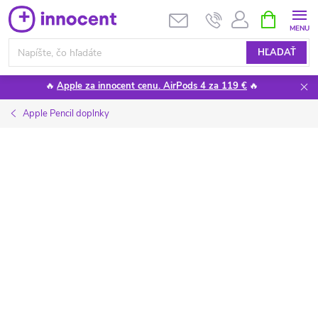
Prejsť
NÁKUPN
KOŠÍK
na
obsah
HĽADAŤ
🔥
Apple za innocent cenu. AirPods 4 za 119 €
🔥
Apple Pencil doplnky