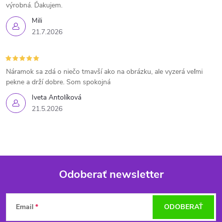
výrobná. Ďakujem.
Mili
21.7.2026
Náramok sa zdá o niečo tmavší ako na obrázku, ale vyzerá veľmi
pekne a drží dobre. Som spokojná
Iveta Antolíková
21.5.2026
Odoberať newsletter
Z
Email
ODOBERAŤ
á