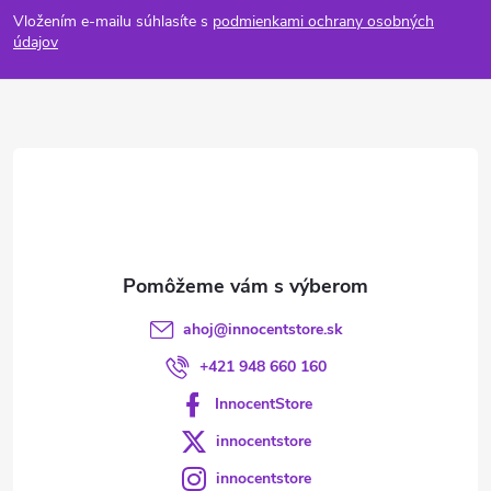
Vložením e-mailu súhlasíte s
podmienkami ochrany osobných
p
údajov
ä
t
i
e
ahoj
@
innocentstore.sk
+421 948 660 160
InnocentStore
innocentstore
innocentstore