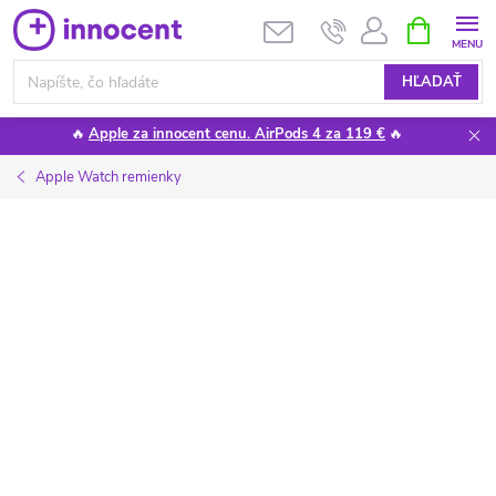
Prejsť
NÁKUPN
KOŠÍK
na
obsah
HĽADAŤ
🔥
Apple za innocent cenu. AirPods 4 za 119 €
🔥
Apple Watch remienky