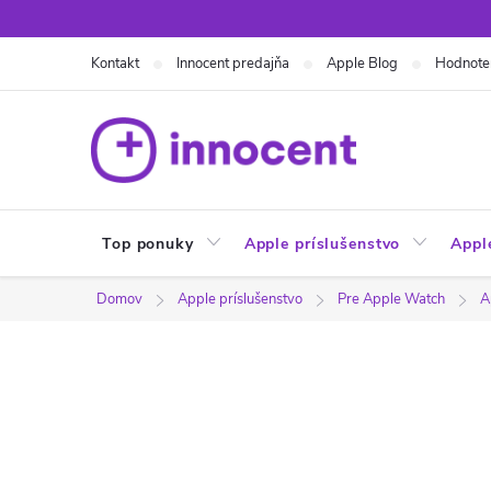
Prejsť
na
Kontakt
Innocent predajňa
Apple Blog
Hodnote
obsah
Top ponuky
Apple príslušenstvo
Appl
Domov
Apple príslušenstvo
Pre Apple Watch
A