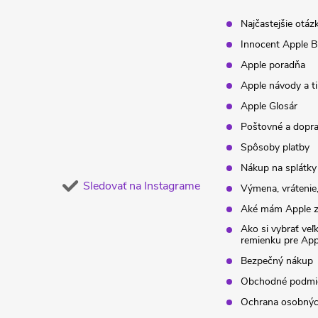
t
Najčastejšie otáz
Innocent Apple B
i
Apple poradňa
Apple návody a t
e
Apple Glosár
Poštovné a dopr
Spôsoby platby
Nákup na splátky
Sledovať na Instagrame
Výmena, vrátenie,
Aké mám Apple z
Ako si vybrať veľ
remienku pre Ap
Bezpečný nákup
Obchodné podmi
Ochrana osobnýc