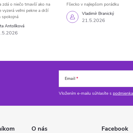
 zdá o niečo tmavší ako na
Fšecko v najlepšom porádku
e vyzerá veľmi pekne a drží
Vladimír Branický
 spokojná
21.5.2026
eta Antolíková
.5.2026
Email
Vložením e-mailu súhlasíte s
podmienka
níkom
O nás
Facebook