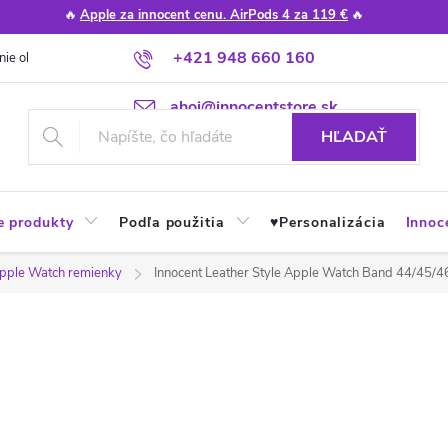
🔥
Apple za innocent cenu. AirPods 4 za 119 €
🔥
+421 948 660 160
nie obchodu
Poradňa
Apple návody a tipy
Najčastejšie otázky
ahoj@innocentstore.sk
HĽADAŤ
e produkty
Podľa použitia
♥︎Personalizácia
Innoc
pple Watch remienky
Innocent Leather Style Apple Watch Band 44/45/4