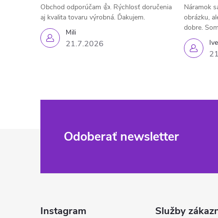
Obchod odporúčam 👍. Rýchlosť doručenia
Náramok sa
aj kvalita tovaru výrobná. Ďakujem.
obrázku, al
dobre. Som
Mili
Iv
21.7.2026
21
Z
Odoberať newsletter
á
p
ä
Instagram
Služby zákaz