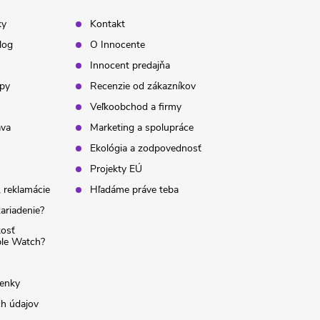
ky
Kontakt
log
O Innocente
Innocent predajňa
ipy
Recenzie od zákazníkov
Veľkoobchod a firmy
ava
Marketing a spolupráce
Ekológia a zodpovednosť
Projekty EÚ
 reklamácie
Hľadáme práve teba
ariadenie?
kosť
ple Watch?
enky
h údajov