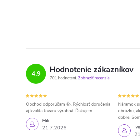
Hodnotenie zákazníkov
4,9
701 hodnotení
Zobraziť recenzie
Obchod odporúčam 👍. Rýchlosť doručenia
Náramok sa
aj kvalita tovaru výrobná. Ďakujem.
obrázku, al
dobre. Som
Mili
Iv
21.7.2026
21