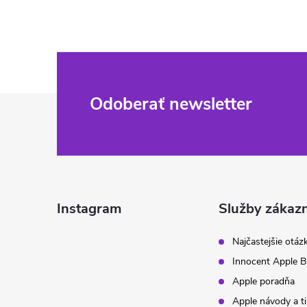
Z
Odoberať newsletter
á
p
ä
Instagram
Služby zákaz
t
Najčastejšie otáz
Innocent Apple B
i
Apple poradňa
Apple návody a t