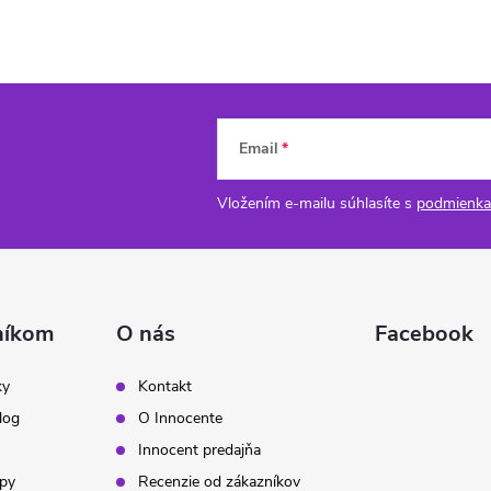
Email
Vložením e-mailu súhlasíte s
podmienka
níkom
O nás
Facebook
ky
Kontakt
log
O Innocente
Innocent predajňa
ipy
Recenzie od zákazníkov