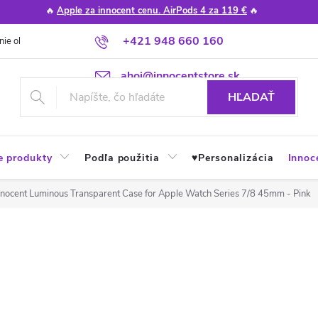
🔥
Apple za innocent cenu. AirPods 4 za 119 €
🔥
+421 948 660 160
nie obchodu
Poradňa
Apple návody a tipy
Najčastejšie otázky
ahoj@innocentstore.sk
HĽADAŤ
e produkty
Podľa použitia
♥︎Personalizácia
Innoc
nnocent Luminous Transparent Case for Apple Watch Series 7/8 45mm - Pink