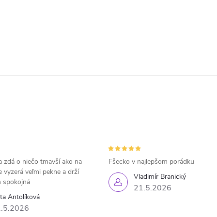
 zdá o niečo tmavší ako na
Fšecko v najlepšom porádku
e vyzerá veľmi pekne a drží
Vladimír Branický
 spokojná
21.5.2026
eta Antolíková
.5.2026