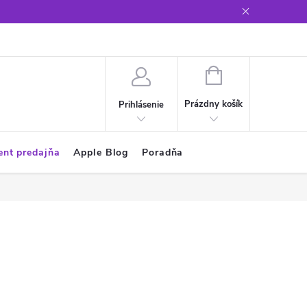
Glosár
NÁKUPNÝ
KOŠÍK
Prázdny košík
Prihlásenie
ent predajňa
Apple Blog
Poradňa