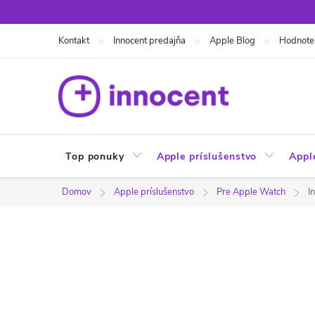
Prejsť
na
Kontakt
Innocent predajňa
Apple Blog
Hodnote
obsah
Top ponuky
Apple príslušenstvo
Appl
Domov
Apple príslušenstvo
Pre Apple Watch
I