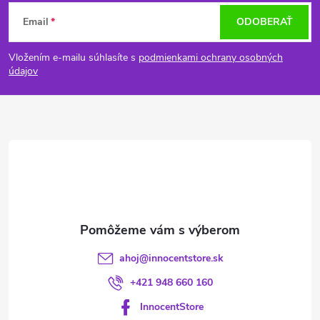
Z
Email
ODOBERAŤ
á
Vložením e-mailu súhlasíte s
podmienkami ochrany osobných
p
údajov
ä
t
i
e
ahoj
@
innocentstore.sk
+421 948 660 160
InnocentStore