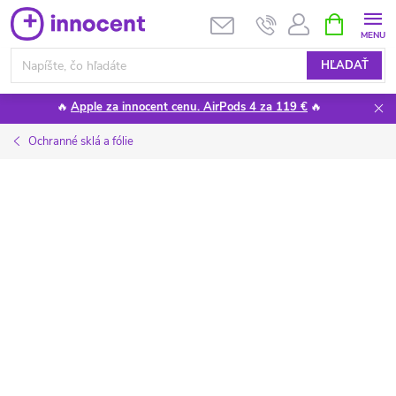
Prejsť
NÁKUPN
KOŠÍK
na
obsah
HĽADAŤ
🔥
Apple za innocent cenu. AirPods 4 za 119 €
🔥
Ochranné sklá a fólie