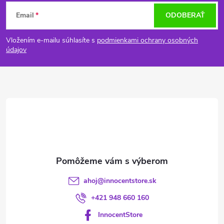
Z
Email
ODOBERAŤ
á
Vložením e-mailu súhlasíte s
podmienkami ochrany osobných
p
údajov
ä
t
i
e
ahoj
@
innocentstore.sk
+421 948 660 160
InnocentStore