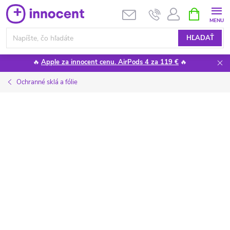
Prejsť
NÁKUPN
KOŠÍK
na
obsah
HĽADAŤ
🔥
Apple za innocent cenu. AirPods 4 za 119 €
🔥
Ochranné sklá a fólie