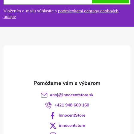
á
Vložením e-mailu súhlasíte s
podmienkami ochrany osobných
p
údajov
ä
t
i
e
ahoj
@
innocentstore.sk
+421 948 660 160
InnocentStore
innocentstore