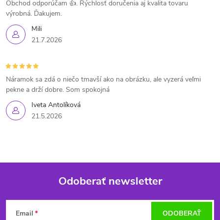
Obchod odporúčam 👍. Rýchlosť doručenia aj kvalita tovaru
výrobná. Ďakujem.
Mili
21.7.2026
Náramok sa zdá o niečo tmavší ako na obrázku, ale vyzerá veľmi
pekne a drží dobre. Som spokojná
Iveta Antolíková
21.5.2026
Odoberať newsletter
Z
Email
ODOBERAŤ