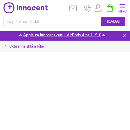
Prejsť
NÁKUPN
KOŠÍK
na
obsah
HĽADAŤ
🔥
Apple za innocent cenu. AirPods 4 za 119 €
🔥
Ochranné sklá a fólie