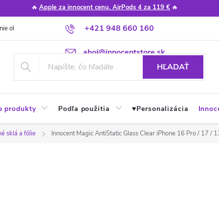
🔥
Apple za innocent cenu. AirPods 4 za 119 €
🔥
+421 948 660 160
nie obchodu
Poradňa
Apple návody a tipy
Najčastejšie otázky
ahoj@innocentstore.sk
HĽADAŤ
e produkty
Podľa použitia
♥︎Personalizácia
Innoc
 sklá a fólie
Innocent Magic AntiStatic Glass Clear iPhone 16 Pro / 17 / 1