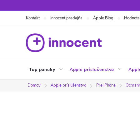
Prejsť
na
Kontakt
Innocent predajňa
Apple Blog
Hodnote
obsah
Top ponuky
Apple príslušenstvo
Appl
Domov
Apple príslušenstvo
Pre iPhone
Ochranné