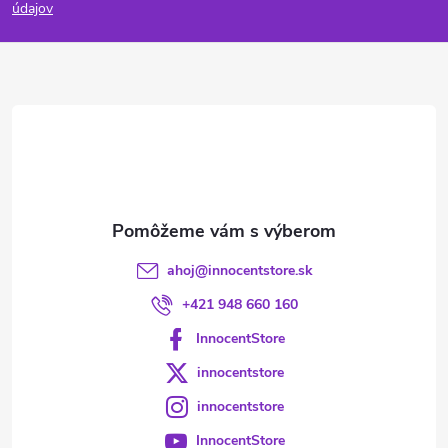
p
údajov
ä
t
i
e
ahoj
@
innocentstore.sk
+421 948 660 160
InnocentStore
innocentstore
innocentstore
InnocentStore