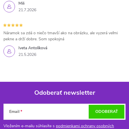
Mili
21.7.2026
Náramok sa zdá o niečo tmavší ako na obrázku, ale vyzerá veľmi
pekne a drží dobre. Som spokojná
Iveta Antolíková
21.5.2026
Odoberať newsletter
Z
Email
ODOBERAŤ
á
Vložením e-mailu súhlasíte s
podmienkami ochrany osobných