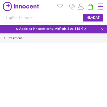
Prejsť
NÁKUPN
KOŠÍK
na
obsah
HĽADAŤ
🔥
Apple za innocent cenu. AirPods 4 za 119 €
🔥
Pre iPhone