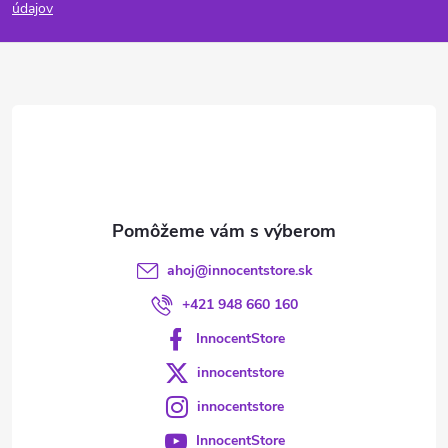
p
údajov
ä
t
i
e
ahoj
@
innocentstore.sk
+421 948 660 160
InnocentStore
innocentstore
innocentstore
InnocentStore