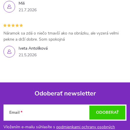
Mili
21.7.2026
Náramok sa zdá o niečo tmavší ako na obrázku, ale vyzerá veľmi
pekne a drží dobre. Som spokojná
Iveta Antolíková
21.5.2026
Odoberať newsletter
Z
Email
ODOBERAŤ
á
Vložením e-mailu súhlasíte s
podmienkami ochrany osobných