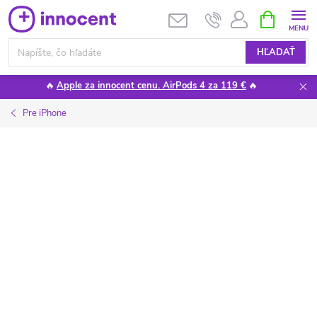
Prejsť
NÁKUPN
KOŠÍK
na
obsah
HĽADAŤ
🔥
Apple za innocent cenu. AirPods 4 za 119 €
🔥
Pre iPhone