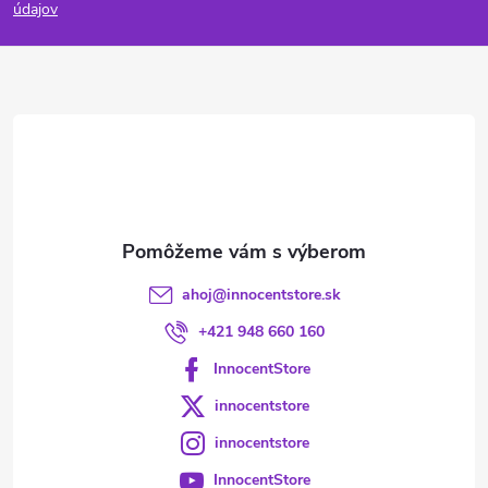
p
údajov
ä
t
i
e
ahoj
@
innocentstore.sk
+421 948 660 160
InnocentStore
innocentstore
innocentstore
InnocentStore