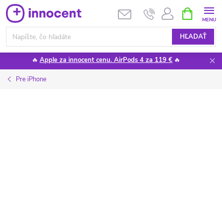
Prejsť
NÁKUPN
KOŠÍK
na
obsah
HĽADAŤ
🔥
Apple za innocent cenu. AirPods 4 za 119 €
🔥
Pre iPhone