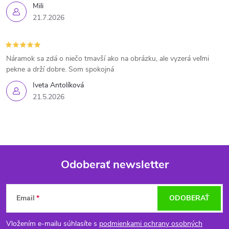
Mili
21.7.2026
Náramok sa zdá o niečo tmavší ako na obrázku, ale vyzerá veľmi
pekne a drží dobre. Som spokojná
Iveta Antolíková
21.5.2026
Odoberať newsletter
Z
Email
ODOBERAŤ
á
Vložením e-mailu súhlasíte s
podmienkami ochrany osobných