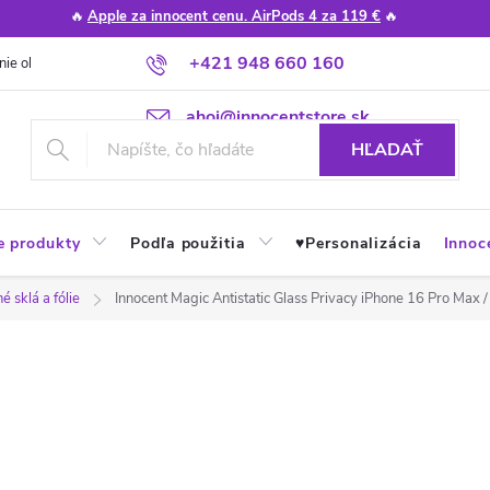
🔥
Apple za innocent cenu. AirPods 4 za 119 €
🔥
+421 948 660 160
nie obchodu
Poradňa
Apple návody a tipy
Najčastejšie otázky
ahoj@innocentstore.sk
HĽADAŤ
e produkty
Podľa použitia
♥︎Personalizácia
Innoc
 sklá a fólie
Innocent Magic Antistatic Glass Privacy iPhone 16 Pro Max 