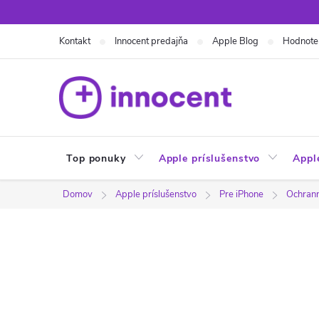
Prejsť
na
Kontakt
Innocent predajňa
Apple Blog
Hodnote
obsah
Top ponuky
Apple príslušenstvo
Appl
Domov
Apple príslušenstvo
Pre iPhone
Ochranné