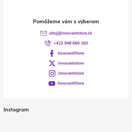
i
e
ahoj
@
innocentstore.sk
+421 948 660 160
InnocentStore
innocentstore
innocentstore
InnocentStore
Instagram