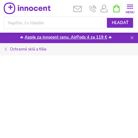
Prejsť
NÁKUPN
KOŠÍK
na
obsah
HĽADAŤ
🔥
Apple za innocent cenu. AirPods 4 za 119 €
🔥
Ochranné sklá a fólie