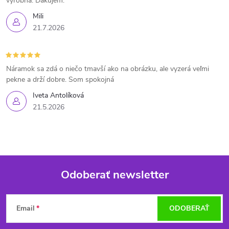
výrobná. Ďakujem.
Mili
21.7.2026
Náramok sa zdá o niečo tmavší ako na obrázku, ale vyzerá veľmi
pekne a drží dobre. Som spokojná
Iveta Antolíková
21.5.2026
Odoberať newsletter
Z
Email
ODOBERAŤ
á