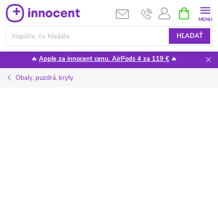
Prejsť
NÁKUPN
KOŠÍK
na
obsah
HĽADAŤ
🔥
Apple za innocent cenu. AirPods 4 za 119 €
🔥
Obaly, puzdrá, kryty