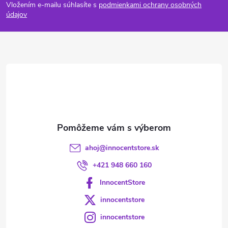
Vložením e-mailu súhlasíte s
podmienkami ochrany osobných
p
údajov
ä
t
i
e
ahoj
@
innocentstore.sk
+421 948 660 160
InnocentStore
innocentstore
innocentstore