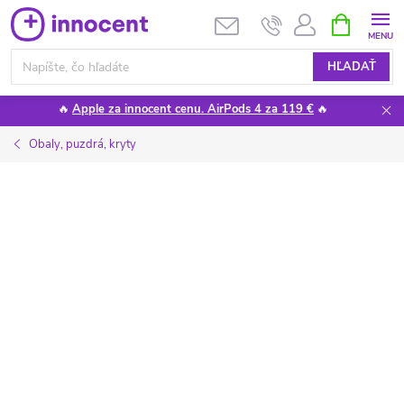
Prejsť
NÁKUPN
KOŠÍK
na
obsah
HĽADAŤ
🔥
Apple za innocent cenu. AirPods 4 za 119 €
🔥
Obaly, puzdrá, kryty