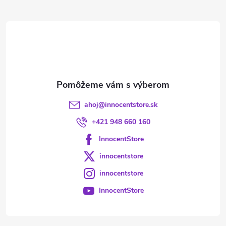
ä
t
i
e
ahoj
@
innocentstore.sk
+421 948 660 160
InnocentStore
innocentstore
innocentstore
InnocentStore