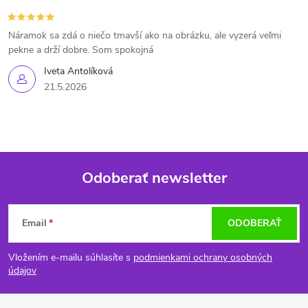
Náramok sa zdá o niečo tmavší ako na obrázku, ale vyzerá veľmi
pekne a drží dobre. Som spokojná
Iveta Antolíková
21.5.2026
Odoberať newsletter
Z
Email
ODOBERAŤ
á
Vložením e-mailu súhlasíte s
podmienkami ochrany osobných
p
údajov