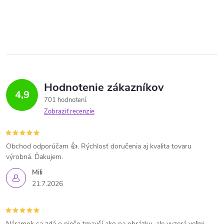
Hodnotenie zákazníkov
4,9
701 hodnotení
Zobraziť recenzie
Obchod odporúčam 👍. Rýchlosť doručenia aj kvalita tovaru
výrobná. Ďakujem.
Mili
21.7.2026
Náramok sa zdá o niečo tmavší ako na obrázku, ale vyzerá veľmi