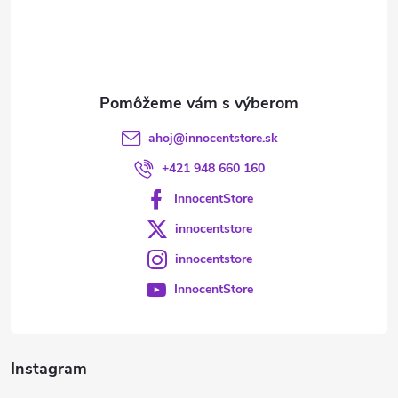
t
i
e
ahoj
@
innocentstore.sk
+421 948 660 160
InnocentStore
innocentstore
innocentstore
InnocentStore
Instagram