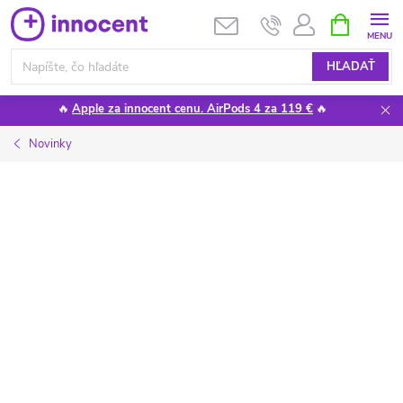
Prejsť
NÁKUPN
KOŠÍK
na
obsah
HĽADAŤ
🔥
Apple za innocent cenu. AirPods 4 za 119 €
🔥
Novinky