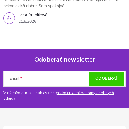
pekne a drží dobre. Som spokojná
Iveta Antolíková
21.5.2026
Odoberať newsletter
Z
Email
ODOBERAŤ
á
Vložením e-mailu súhlasíte s
podmienkami ochrany osobných
p
údajov
ä