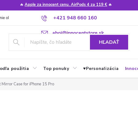
🔥
Apple za innocent cenu. AirPods 4 za 119 €
🔥
+421 948 660 160
nie obchodu
Poradňa
Apple návody a tipy
Najčastejšie otázky
ahoj@innocentstore.sk
HĽADAŤ
odľa použitia
Top ponuky
♥︎Personalizácia
Innoc
t Mirror Case for iPhone 15 Pro