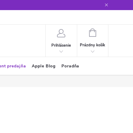
Glosár
NÁKUPNÝ
KOŠÍK
Prázdny košík
Prihlásenie
ent predajňa
Apple Blog
Poradňa