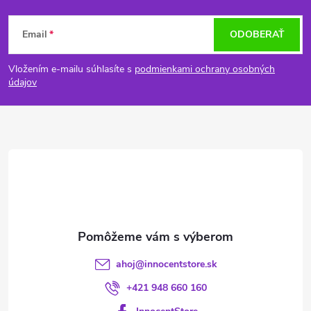
Z
Email
ODOBERAŤ
á
Vložením e-mailu súhlasíte s
podmienkami ochrany osobných
p
údajov
ä
t
i
e
ahoj
@
innocentstore.sk
+421 948 660 160