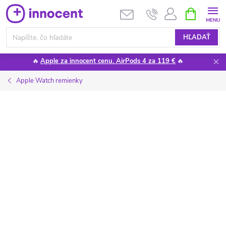
Prejsť
NÁKUPN
KOŠÍK
na
obsah
HĽADAŤ
🔥
Apple za innocent cenu. AirPods 4 za 119 €
🔥
Apple Watch remienky