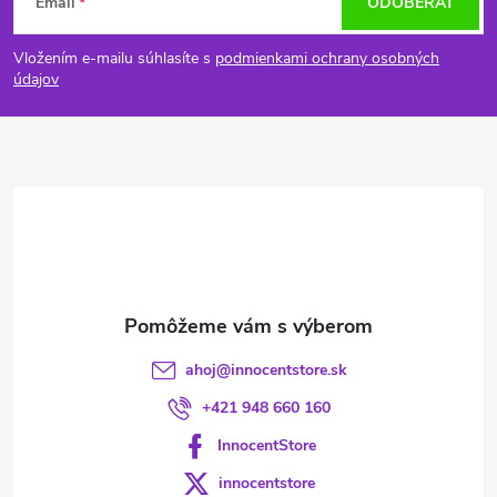
Email
ODOBERAŤ
á
Vložením e-mailu súhlasíte s
podmienkami ochrany osobných
p
údajov
ä
t
i
e
ahoj
@
innocentstore.sk
+421 948 660 160
InnocentStore
innocentstore