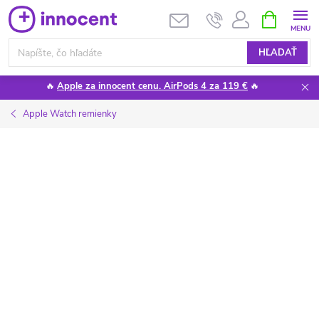
Prejsť
NÁKUPN
KOŠÍK
na
obsah
HĽADAŤ
🔥
Apple za innocent cenu. AirPods 4 za 119 €
🔥
Apple Watch remienky