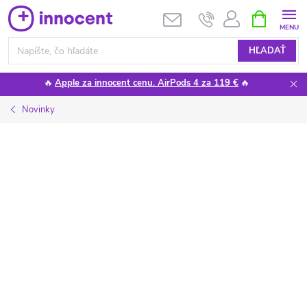
Prejsť
NÁKUPN
KOŠÍK
na
obsah
HĽADAŤ
🔥
Apple za innocent cenu. AirPods 4 za 119 €
🔥
Novinky