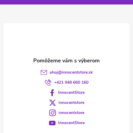
ä
t
i
e
ahoj
@
innocentstore.sk
+421 948 660 160
InnocentStore
innocentstore
innocentstore
InnocentStore