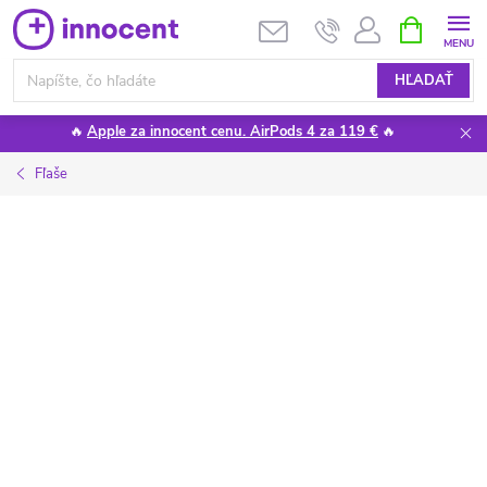
Prejsť
NÁKUPN
KOŠÍK
na
obsah
HĽADAŤ
🔥
Apple za innocent cenu. AirPods 4 za 119 €
🔥
Fľaše