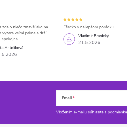
 zdá o niečo tmavší ako na
Fšecko v najlepšom porádku
e vyzerá veľmi pekne a drží
Vladimír Branický
 spokojná
21.5.2026
eta Antolíková
.5.2026
Email
Vložením e-mailu súhlasíte s
podmienka