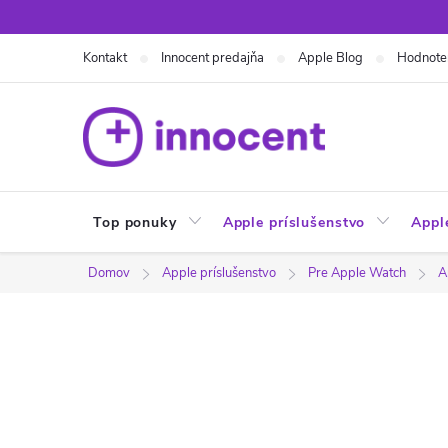
Prejsť
na
Kontakt
Innocent predajňa
Apple Blog
Hodnote
obsah
Top ponuky
Apple príslušenstvo
Appl
Domov
Apple príslušenstvo
Pre Apple Watch
A