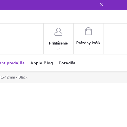
Glosár
NÁKUPNÝ
KOŠÍK
Prázdny košík
Prihlásenie
ent predajňa
Apple Blog
Poradňa
/41/42mm - Black