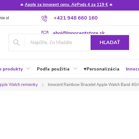
🔥
Apple za innocent cenu. AirPods 4 za 119 €
🔥
+421 948 660 160
nie obchodu
Poradňa
Apple návody a tipy
Najčastejšie otázky
ahoj@innocentstore.sk
HĽADAŤ
e produkty
Podľa použitia
♥︎Personalizácia
Innoc
pple Watch remienky
Innocent Rainbow Bracelet Apple Watch Band 40