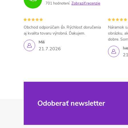
701 hodnotení
Zobraziť recenzie
Obchod odporúčam 👍. Rýchlosť doručenia
Náramok sa
aj kvalita tovaru výrobná. Ďakujem.
obrázku, al
dobre. Som
Mili
Iv
21.7.2026
21
Z
Odoberať newsletter
á