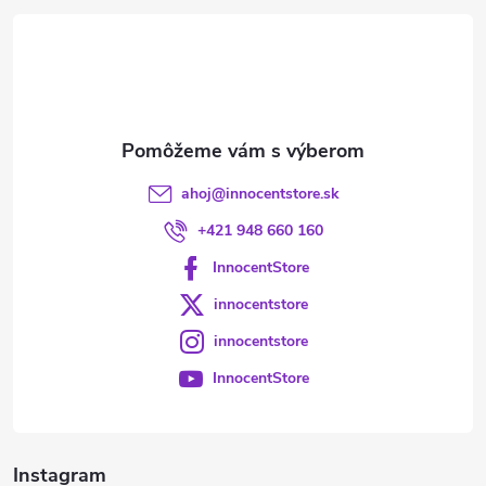
t
i
e
ahoj
@
innocentstore.sk
+421 948 660 160
InnocentStore
innocentstore
innocentstore
InnocentStore
Instagram