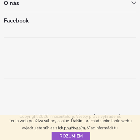
O nás
Facebook
Copyright 2026
InnocentStore
. Všetky práva vyhradené.
Tento web používa súbory cookie. Ďalším prechádzaním tohto webu
vyjadrujete súhlas s ich používaním. Viac informácií
tu
.
Vytvoril Shoptet
ROZUMIEM