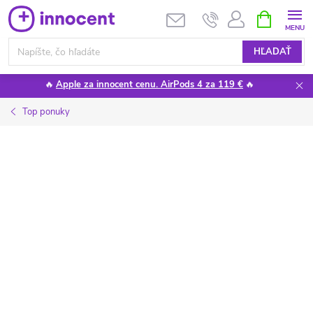
Prejsť
NÁKUPN
KOŠÍK
na
obsah
HĽADAŤ
🔥
Apple za innocent cenu. AirPods 4 za 119 €
🔥
Top ponuky