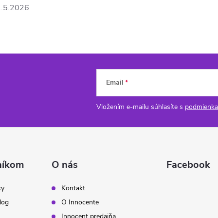
.5.2026
Email
Vložením e-mailu súhlasíte s
podmienka
níkom
O nás
Facebook
ky
Kontakt
log
O Innocente
Innocent predajňa