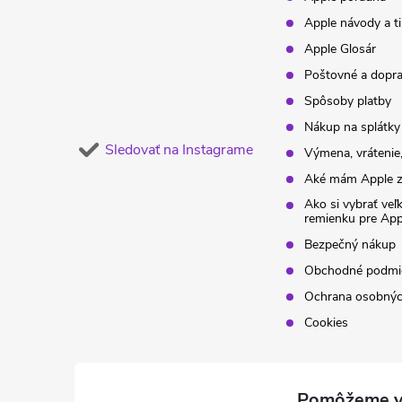
Apple návody a t
e
Apple Glosár
Poštovné a dopr
Spôsoby platby
Nákup na splátky
Sledovať na Instagrame
Výmena, vrátenie,
Aké mám Apple z
Ako si vybrať veľ
remienku pre Ap
Bezpečný nákup
Obchodné podmi
Ochrana osobnýc
Cookies