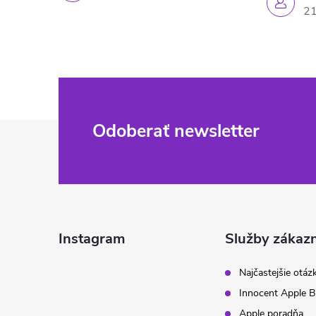
21
Z
Odoberať newsletter
á
p
ä
Instagram
Služby zákaz
t
Najčastejšie otáz
Innocent Apple B
i
Apple poradňa