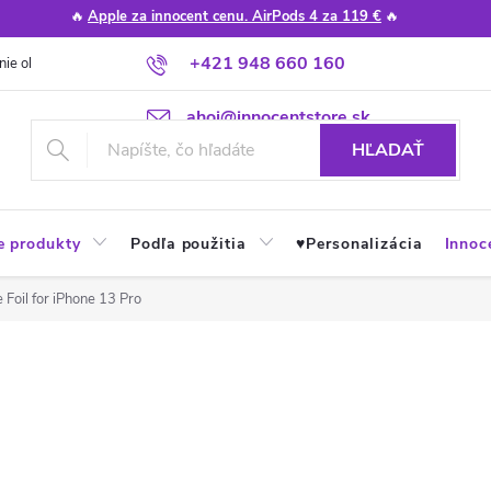
🔥
Apple za innocent cenu. AirPods 4 za 119 €
🔥
+421 948 660 160
nie obchodu
Poradňa
Apple návody a tipy
Najčastejšie otázky
ahoj@innocentstore.sk
HĽADAŤ
e produkty
Podľa použitia
♥︎Personalizácia
Innoc
 Foil for iPhone 13 Pro