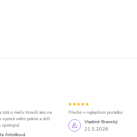
 zdá o niečo tmavší ako na
Fšecko v najlepšom porádku
e vyzerá veľmi pekne a drží
Vladimír Branický
 spokojná
21.5.2026
eta Antolíková