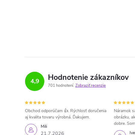
Hodnotenie zákazníkov
4,9
701 hodnotení
Zobraziť recenzie
Obchod odporúčam 👍. Rýchlosť doručenia
Náramok sa
aj kvalita tovaru výrobná. Ďakujem.
obrázku, al
dobre. Som
Mili
Iv
21.7.2026