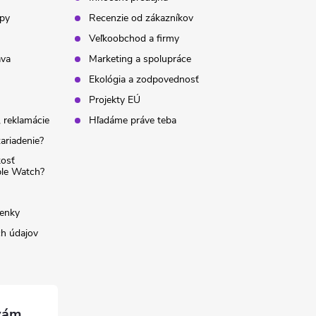
ipy
Recenzie od zákazníkov
Veľkoobchod a firmy
ava
Marketing a spolupráce
Ekológia a zodpovednosť
Projekty EÚ
 reklamácie
Hľadáme práve teba
ariadenie?
kosť
ple Watch?
enky
h údajov