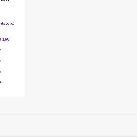
ntstore.
0 160
e
e
e
e