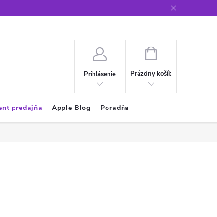
Glosár
NÁKUPNÝ
KOŠÍK
Prázdny košík
Prihlásenie
ent predajňa
Apple Blog
Poradňa