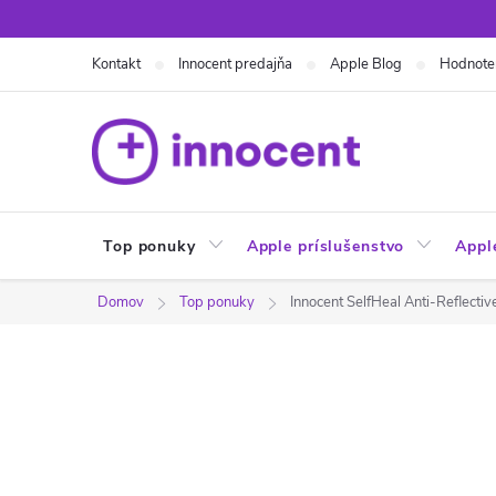
Prejsť
na
Kontakt
Innocent predajňa
Apple Blog
Hodnote
obsah
Top ponuky
Apple príslušenstvo
Appl
Domov
Top ponuky
Innocent SelfHeal Anti-Reflective