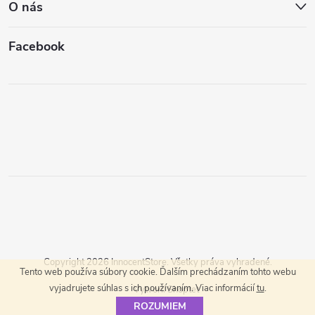
O nás
Facebook
Copyright 2026
InnocentStore
. Všetky práva vyhradené.
Tento web používa súbory cookie. Ďalším prechádzaním tohto webu
vyjadrujete súhlas s ich používaním. Viac informácií
tu
.
Vytvoril Shoptet
ROZUMIEM