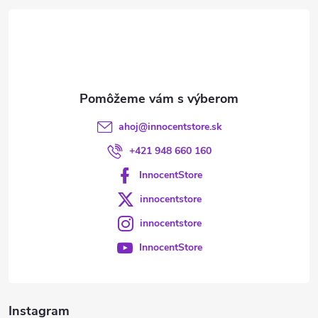
t
i
e
ahoj
@
innocentstore.sk
+421 948 660 160
InnocentStore
innocentstore
innocentstore
InnocentStore
Instagram