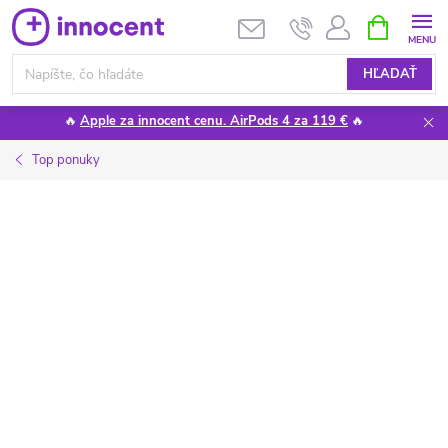
Prejsť
NÁKUPN
KOŠÍK
na
obsah
HĽADAŤ
🔥
Apple za innocent cenu. AirPods 4 za 119 €
🔥
Top ponuky