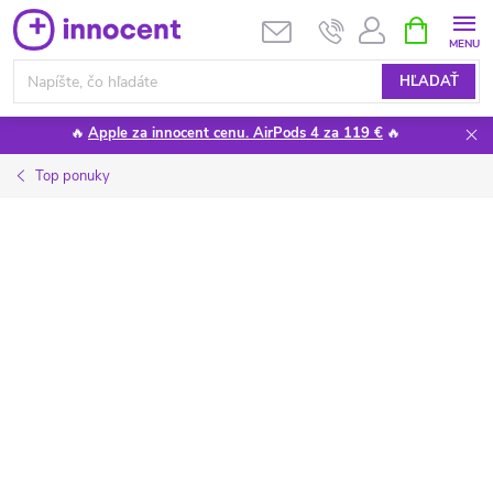
Prejsť
NÁKUPN
KOŠÍK
na
obsah
HĽADAŤ
🔥
Apple za innocent cenu. AirPods 4 za 119 €
🔥
Top ponuky