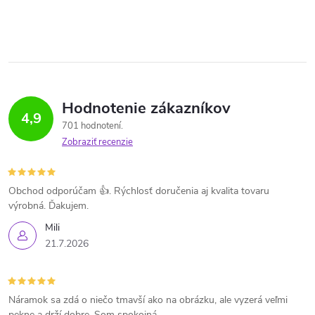
Hodnotenie zákazníkov
4,9
701 hodnotení
Zobraziť recenzie
Obchod odporúčam 👍. Rýchlosť doručenia aj kvalita tovaru
výrobná. Ďakujem.
Mili
21.7.2026
Náramok sa zdá o niečo tmavší ako na obrázku, ale vyzerá veľmi
pekne a drží dobre. Som spokojná