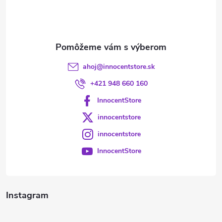
i
e
ahoj
@
innocentstore.sk
+421 948 660 160
InnocentStore
innocentstore
innocentstore
InnocentStore
Instagram