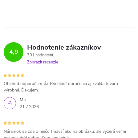
Hodnotenie zákazníkov
4,9
701 hodnotení
Zobraziť recenzie
Obchod odporúčam 👍. Rýchlosť doručenia aj kvalita tovaru
výrobná. Ďakujem.
Mili
21.7.2026
Náramok sa zdá o niečo tmavší ako na obrázku, ale vyzerá veľmi
pekne a drží dobre. Som spokojná