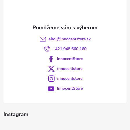
i
e
ahoj
@
innocentstore.sk
+421 948 660 160
InnocentStore
innocentstore
innocentstore
InnocentStore
Instagram