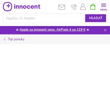
Prejsť
NÁKUPN
KOŠÍK
na
obsah
HĽADAŤ
🔥
Apple za innocent cenu. AirPods 4 za 119 €
🔥
Top ponuky