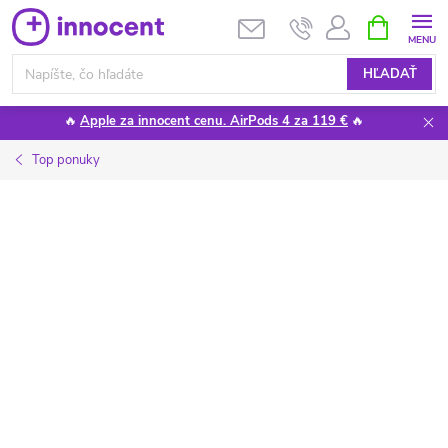
Prejsť
NÁKUPN
KOŠÍK
na
obsah
HĽADAŤ
🔥
Apple za innocent cenu. AirPods 4 za 119 €
🔥
Top ponuky