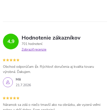
Hodnotenie zákazníkov
4,9
701 hodnotení
Zobraziť recenzie
Obchod odporúčam 👍. Rýchlosť doručenia aj kvalita tovaru
výrobná. Ďakujem.
Mili
21.7.2026
Náramok sa zdá o niečo tmavší ako na obrázku, ale vyzerá veľmi
pekne a drží dobre. Som spokojná