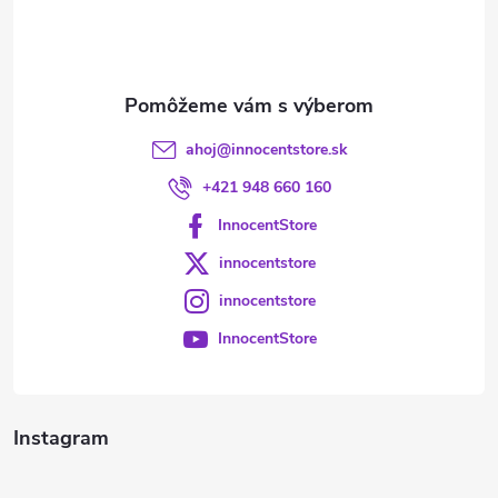
i
e
ahoj
@
innocentstore.sk
+421 948 660 160
InnocentStore
innocentstore
innocentstore
InnocentStore
Instagram