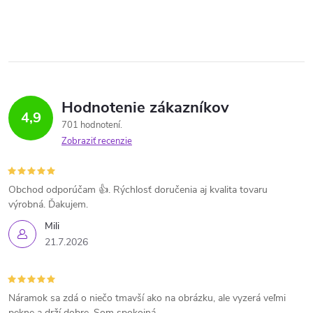
Hodnotenie zákazníkov
4,9
701 hodnotení
Zobraziť recenzie
Obchod odporúčam 👍. Rýchlosť doručenia aj kvalita tovaru
výrobná. Ďakujem.
Mili
21.7.2026
Náramok sa zdá o niečo tmavší ako na obrázku, ale vyzerá veľmi
pekne a drží dobre. Som spokojná