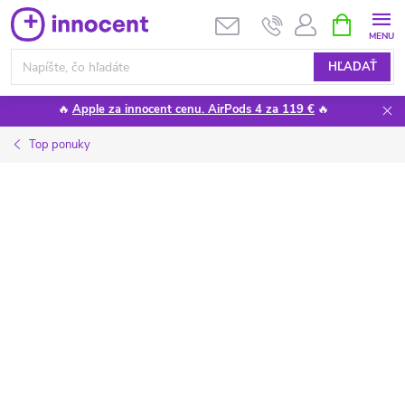
Prejsť
NÁKUPN
KOŠÍK
na
obsah
HĽADAŤ
🔥
Apple za innocent cenu. AirPods 4 za 119 €
🔥
Top ponuky