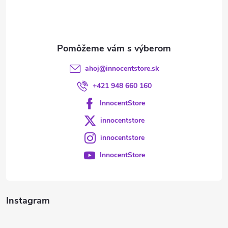
i
e
ahoj
@
innocentstore.sk
+421 948 660 160
InnocentStore
innocentstore
innocentstore
InnocentStore
Instagram