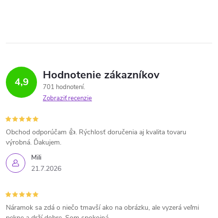
Hodnotenie zákazníkov
4,9
701 hodnotení
Zobraziť recenzie
Obchod odporúčam 👍. Rýchlosť doručenia aj kvalita tovaru
výrobná. Ďakujem.
Mili
21.7.2026
Náramok sa zdá o niečo tmavší ako na obrázku, ale vyzerá veľmi
pekne a drží dobre. Som spokojná