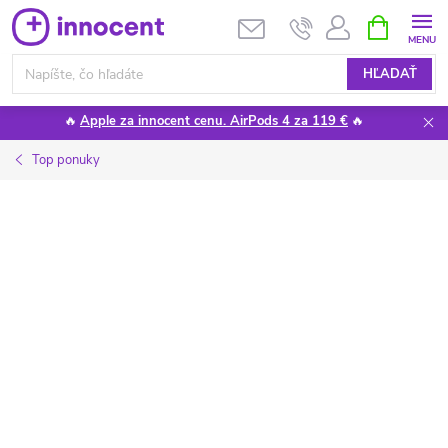
Prejsť
NÁKUPN
KOŠÍK
na
obsah
HĽADAŤ
🔥
Apple za innocent cenu. AirPods 4 za 119 €
🔥
Top ponuky