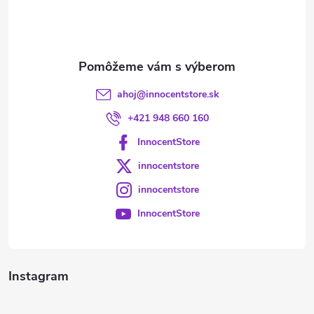
i
e
ahoj
@
innocentstore.sk
+421 948 660 160
InnocentStore
innocentstore
innocentstore
InnocentStore
Instagram