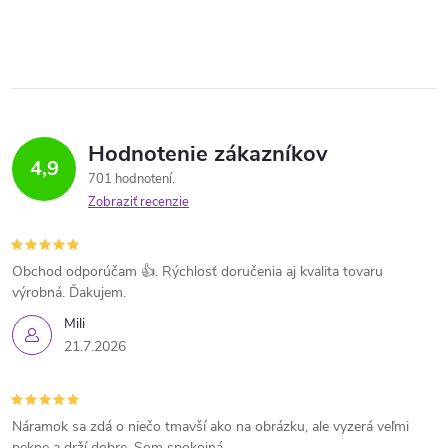
Hodnotenie zákazníkov
4,9
701 hodnotení
Zobraziť recenzie
Obchod odporúčam 👍. Rýchlosť doručenia aj kvalita tovaru
výrobná. Ďakujem.
Mili
21.7.2026
Náramok sa zdá o niečo tmavší ako na obrázku, ale vyzerá veľmi
pekne a drží dobre. Som spokojná