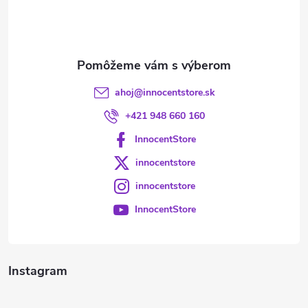
i
e
ahoj
@
innocentstore.sk
+421 948 660 160
InnocentStore
innocentstore
innocentstore
InnocentStore
Instagram