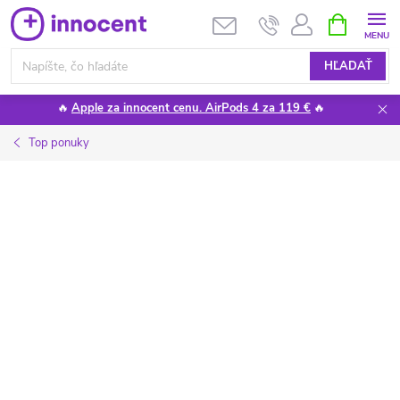
Prejsť
NÁKUPN
KOŠÍK
na
obsah
HĽADAŤ
🔥
Apple za innocent cenu. AirPods 4 za 119 €
🔥
Top ponuky