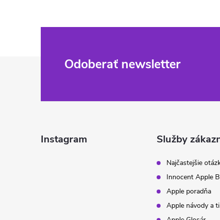
Z
Odoberať newsletter
á
p
ä
Instagram
Služby zákaz
t
Najčastejšie otáz
Innocent Apple B
i
Apple poradňa
Apple návody a t
e
Apple Glosár