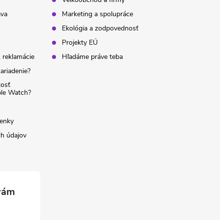
ava
Marketing a spolupráce
Ekológia a zodpovednosť
Projekty EÚ
 reklamácie
Hľadáme práve teba
ariadenie?
kosť
ple Watch?
enky
h údajov