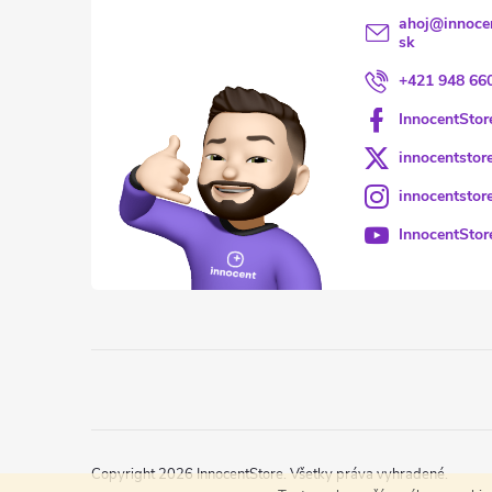
ahoj
@
innoce
sk
+421 948 66
InnocentStor
innocentstor
innocentstor
InnocentStor
Copyright 2026
InnocentStore
. Všetky práva vyhradené.