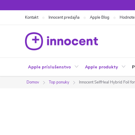
Prejsť
na
Kontakt
Innocent predajňa
Apple Blog
Hodnote
obsah
Apple príslušenstvo
Apple produkty
P
Domov
Top ponuky
Innocent SelfHeal Hybrid Foil fo