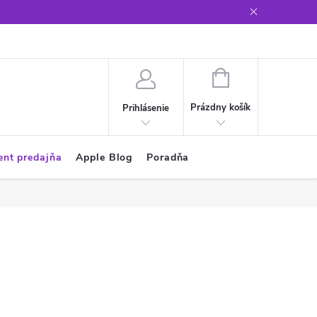
Glosár
NÁKUPNÝ
KOŠÍK
Prázdny košík
Prihlásenie
ent predajňa
Apple Blog
Poradňa