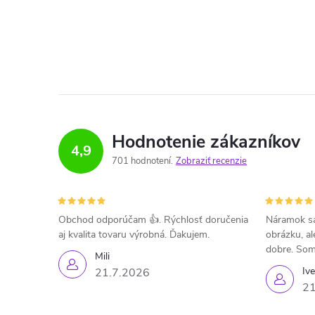
Hodnotenie zákazníkov
4,9
701 hodnotení
Zobraziť recenzie
Obchod odporúčam 👍. Rýchlosť doručenia
Náramok sa
aj kvalita tovaru výrobná. Ďakujem.
obrázku, al
dobre. Som
Mili
Iv
21.7.2026
21