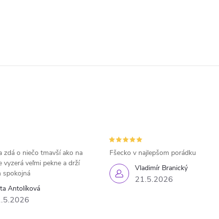
 zdá o niečo tmavší ako na
Fšecko v najlepšom porádku
e vyzerá veľmi pekne a drží
Vladimír Branický
 spokojná
21.5.2026
eta Antolíková
.5.2026