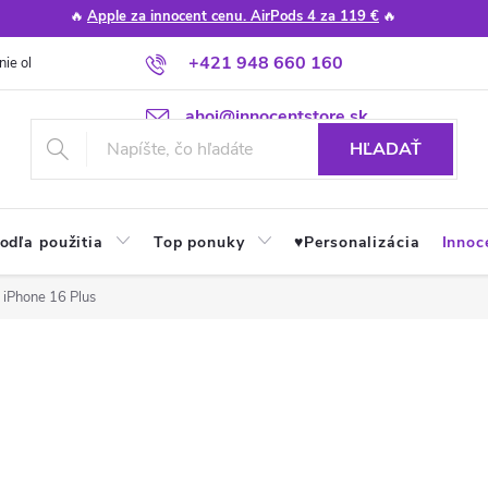
🔥
Apple za innocent cenu. AirPods 4 za 119 €
🔥
+421 948 660 160
nie obchodu
Poradňa
Apple návody a tipy
Najčastejšie otázky
ahoj@innocentstore.sk
HĽADAŤ
odľa použitia
Top ponuky
♥︎Personalizácia
Innoc
r iPhone 16 Plus