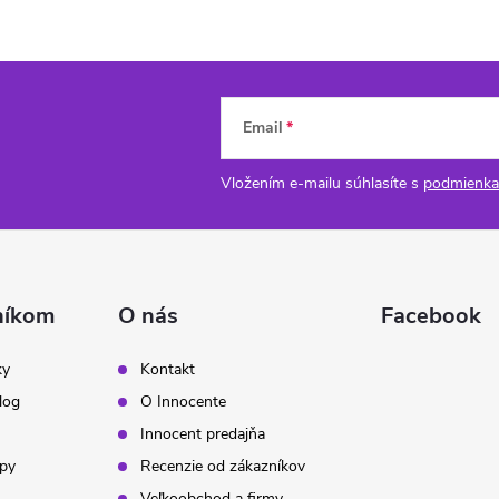
Email
Vložením e-mailu súhlasíte s
podmienka
níkom
O nás
Facebook
ky
Kontakt
log
O Innocente
Innocent predajňa
ipy
Recenzie od zákazníkov
Veľkoobchod a firmy