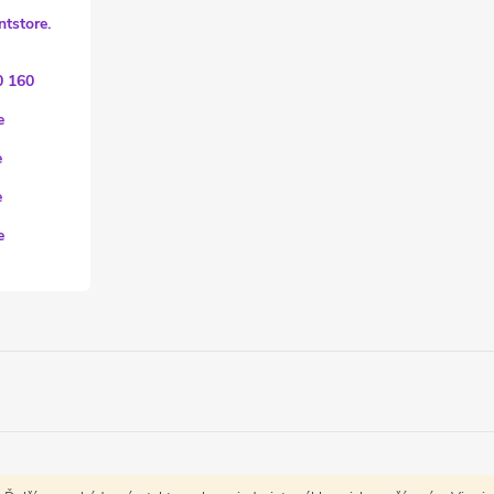
ntstore.
0 160
e
e
e
e