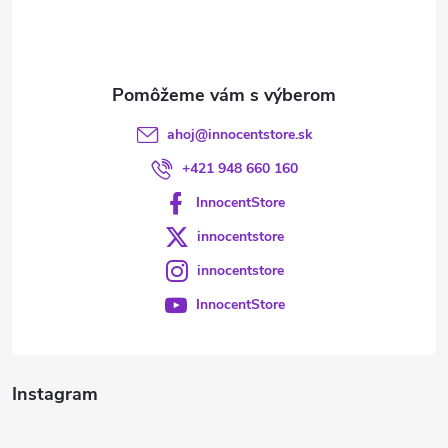
i
e
ahoj
@
innocentstore.sk
+421 948 660 160
InnocentStore
innocentstore
innocentstore
InnocentStore
Instagram