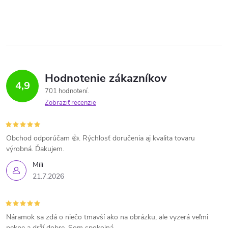
Hodnotenie zákazníkov
4,9
701 hodnotení
Zobraziť recenzie
Obchod odporúčam 👍. Rýchlosť doručenia aj kvalita tovaru
výrobná. Ďakujem.
Mili
21.7.2026
Náramok sa zdá o niečo tmavší ako na obrázku, ale vyzerá veľmi
pekne a drží dobre. Som spokojná