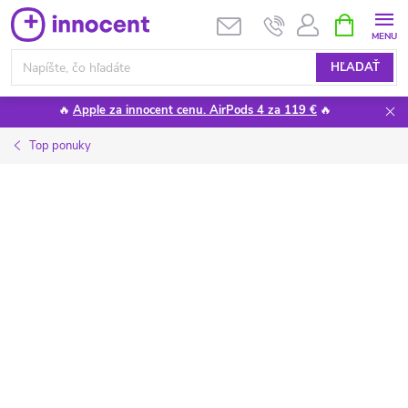
Prejsť
NÁKUPN
KOŠÍK
na
obsah
HĽADAŤ
🔥
Apple za innocent cenu. AirPods 4 za 119 €
🔥
Top ponuky