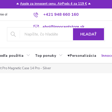
🔥
Apple za innocent cenu. AirPods 4 za 119 €
🔥
+421 948 660 160
nie obchodu
Poradňa
Apple návody a tipy
Najčastejšie otázky
ahoj@innocentstore.sk
HĽADAŤ
odľa použitia
Top ponuky
♥︎Personalizácia
Innoc
et Pro Magnetic Case 14 Pro - Silver