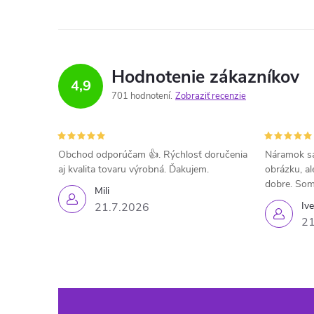
Hodnotenie zákazníkov
4,9
701 hodnotení
Zobraziť recenzie
Obchod odporúčam 👍. Rýchlosť doručenia
Náramok sa
aj kvalita tovaru výrobná. Ďakujem.
obrázku, al
dobre. Som
Mili
Iv
21.7.2026
21