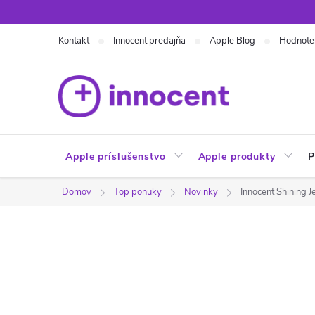
Prejsť
na
Kontakt
Innocent predajňa
Apple Blog
Hodnote
obsah
Apple príslušenstvo
Apple produkty
P
Domov
Top ponuky
Novinky
Innocent Shining J