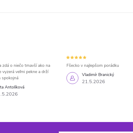
 zdá o niečo tmavší ako na
Fšecko v najlepšom porádku
e vyzerá veľmi pekne a drží
Vladimír Branický
 spokojná
21.5.2026
eta Antolíková
.5.2026