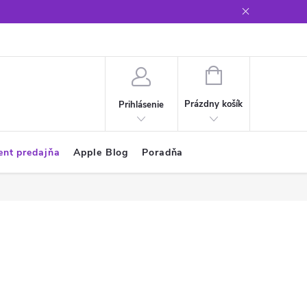
Glosár
NÁKUPNÝ
KOŠÍK
Prázdny košík
Prihlásenie
ent predajňa
Apple Blog
Poradňa