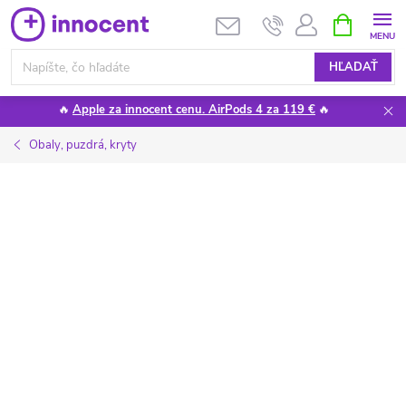
Prejsť
NÁKUPN
KOŠÍK
na
obsah
HĽADAŤ
🔥
Apple za innocent cenu. AirPods 4 za 119 €
🔥
Obaly, puzdrá, kryty