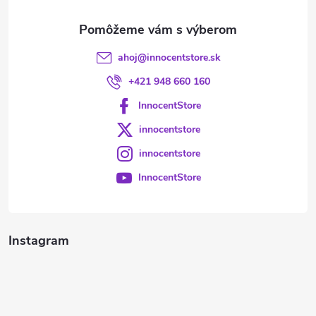
e
ahoj
@
innocentstore.sk
+421 948 660 160
InnocentStore
innocentstore
innocentstore
InnocentStore
Instagram