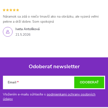
Náramok sa zdá o niečo tmavší ako na obrázku, ale vyzerá veľmi
pekne a drží dobre. Som spokojná
Iveta Antolíková
21.5.2026
Odoberať newsletter
Z
Email
ODOBERAŤ
á
Vložením e-mailu súhlasíte s
podmienkami ochrany osobných
p
údajov