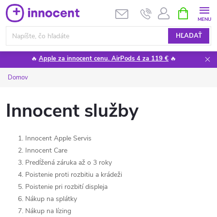
Prejsť
NÁKUPN
KOŠÍK
na
obsah
HĽADAŤ
🔥
Apple za innocent cenu. AirPods 4 za 119 €
🔥
Domov
Innocent služby
Innocent Apple Servis
Innocent Care
Predĺžená záruka až o 3 roky
Poistenie proti rozbitiu a krádeži
Poistenie pri rozbití displeja
Nákup na splátky
Nákup na lízing