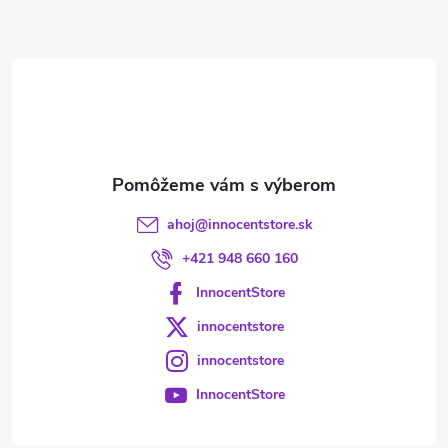
ä
t
i
e
ahoj
@
innocentstore.sk
+421 948 660 160
InnocentStore
innocentstore
innocentstore
InnocentStore