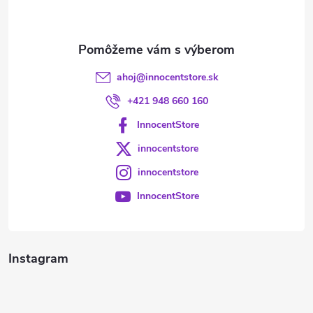
i
e
ahoj
@
innocentstore.sk
+421 948 660 160
InnocentStore
innocentstore
innocentstore
InnocentStore
Instagram