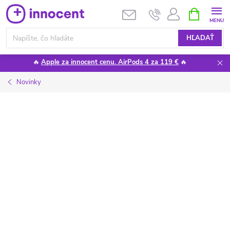
Prejsť
NÁKUPN
KOŠÍK
na
obsah
HĽADAŤ
🔥
Apple za innocent cenu. AirPods 4 za 119 €
🔥
Novinky