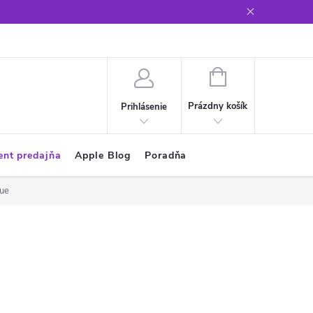
Glosár
NÁKUPNÝ
KOŠÍK
Prázdny košík
Prihlásenie
ent predajňa
Apple Blog
Poradňa
lue