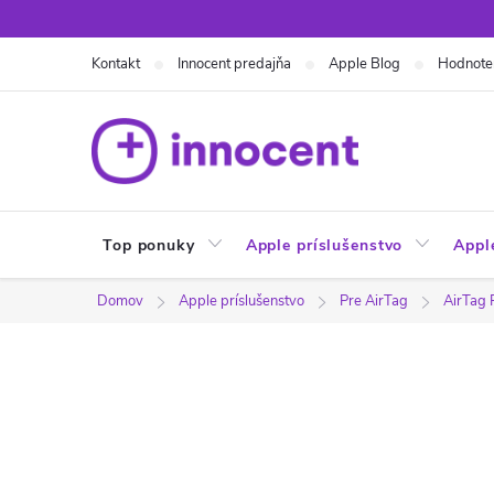
Prejsť
na
Kontakt
Innocent predajňa
Apple Blog
Hodnote
obsah
Top ponuky
Apple príslušenstvo
Appl
Domov
Apple príslušenstvo
Pre AirTag
AirTag