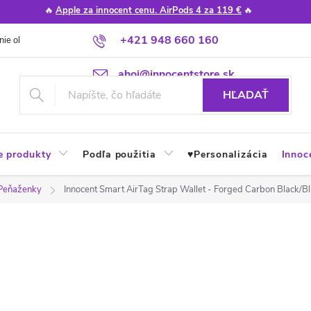
🔥
Apple za innocent cenu. AirPods 4 za 119 €
🔥
+421 948 660 160
nie obchodu
Poradňa
Apple návody a tipy
Najčastejšie otázky
ahoj@innocentstore.sk
HĽADAŤ
e produkty
Podľa použitia
♥︎Personalizácia
Innoc
 Peňaženky
Innocent Smart AirTag Strap Wallet - Forged Carbon Black/B