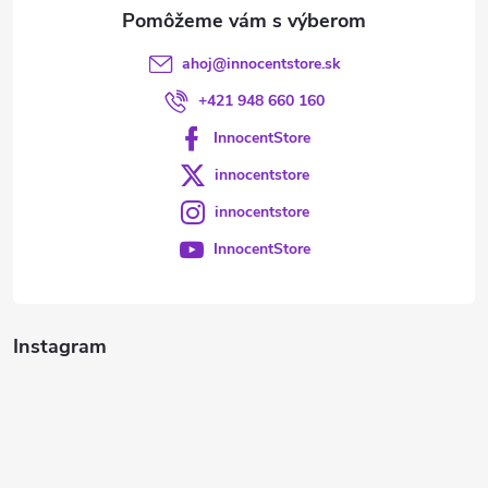
e
ahoj
@
innocentstore.sk
+421 948 660 160
InnocentStore
innocentstore
innocentstore
InnocentStore
Instagram