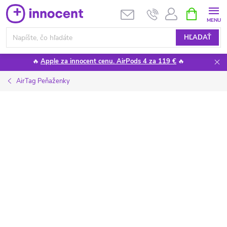
Prejsť
NÁKUPN
KOŠÍK
na
obsah
HĽADAŤ
🔥
Apple za innocent cenu. AirPods 4 za 119 €
🔥
AirTag Peňaženky