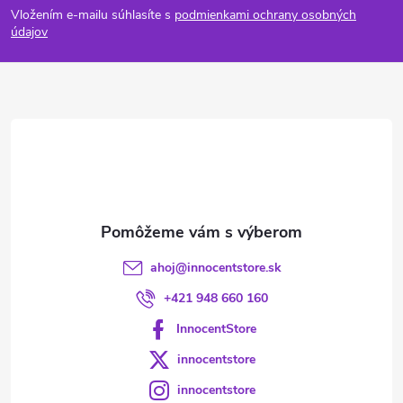
Vložením e-mailu súhlasíte s
podmienkami ochrany osobných
p
údajov
ä
t
i
e
ahoj
@
innocentstore.sk
+421 948 660 160
InnocentStore
innocentstore
innocentstore