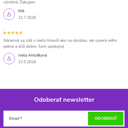
výrobná. Ďakujem.
Mili
21.7.2026
Náramok sa zdá o niečo tmavší ako na obrázku, ale vyzerá veľmi
pekne a drží dobre. Som spokojná
Iveta Antolíková
21.5.2026
Odoberať newsletter
Z
Email
ODOBERAŤ
á