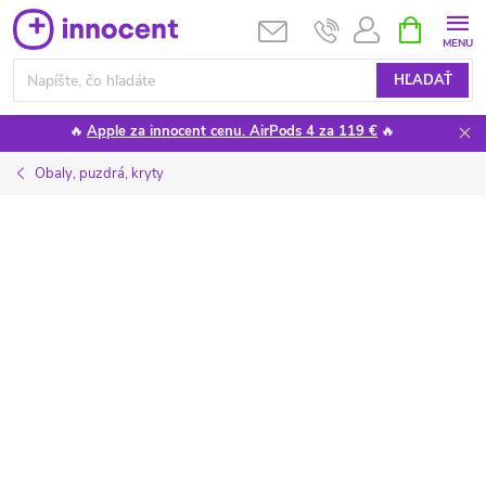
Prejsť
NÁKUPN
KOŠÍK
na
obsah
HĽADAŤ
🔥
Apple za innocent cenu. AirPods 4 za 119 €
🔥
Obaly, puzdrá, kryty