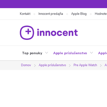
Prejsť
na
Kontakt
Innocent predajňa
Apple Blog
Hodnote
obsah
Top ponuky
Apple príslušenstvo
Appl
Domov
Apple príslušenstvo
Pre Apple Watch
A