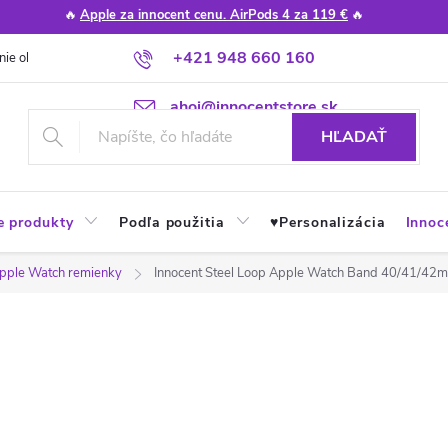
🔥
Apple za innocent cenu. AirPods 4 za 119 €
🔥
+421 948 660 160
nie obchodu
Poradňa
Apple návody a tipy
Najčastejšie otázky
ahoj@innocentstore.sk
HĽADAŤ
e produkty
Podľa použitia
♥︎Personalizácia
Innoc
pple Watch remienky
Innocent Steel Loop Apple Watch Band 40/41/42