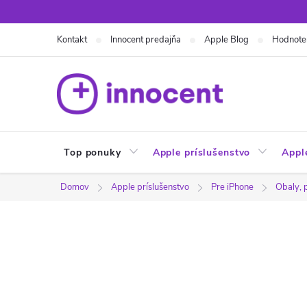
Prejsť
na
Kontakt
Innocent predajňa
Apple Blog
Hodnote
obsah
Top ponuky
Apple príslušenstvo
Appl
Domov
Apple príslušenstvo
Pre iPhone
Obaly, 