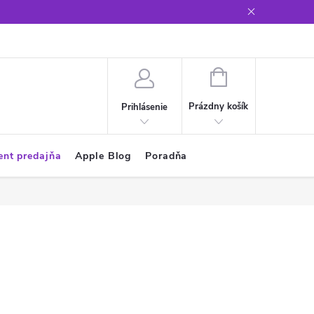
Glosár
NÁKUPNÝ
KOŠÍK
Prázdny košík
Prihlásenie
ent predajňa
Apple Blog
Poradňa