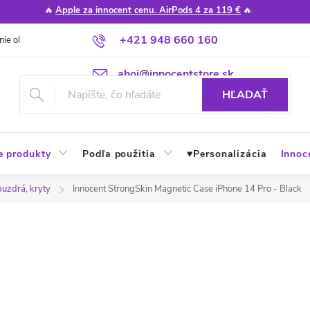
🔥
Apple za innocent cenu. AirPods 4 za 119 €
🔥
+421 948 660 160
nie obchodu
Poradňa
Apple návody a tipy
Najčastejšie otázky
ahoj@innocentstore.sk
HĽADAŤ
e produkty
Podľa použitia
♥︎Personalizácia
Innoc
puzdrá, kryty
Innocent StrongSkin Magnetic Case iPhone 14 Pro - Black