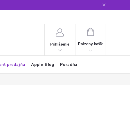
Glosár
NÁKUPNÝ
KOŠÍK
Prázdny košík
Prihlásenie
ent predajňa
Apple Blog
Poradňa