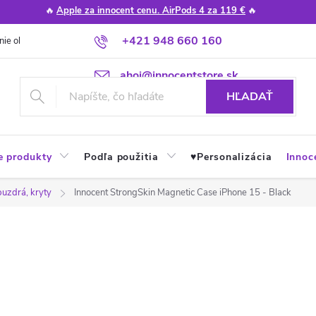
🔥
Apple za innocent cenu. AirPods 4 za 119 €
🔥
+421 948 660 160
nie obchodu
Poradňa
Apple návody a tipy
Najčastejšie otázky
ahoj@innocentstore.sk
HĽADAŤ
e produkty
Podľa použitia
♥︎Personalizácia
Innoc
puzdrá, kryty
Innocent StrongSkin Magnetic Case iPhone 15 - Black