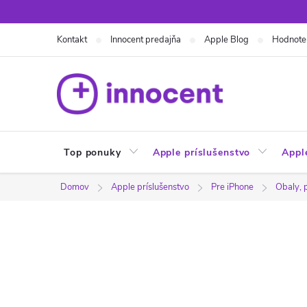
Prejsť
na
Kontakt
Innocent predajňa
Apple Blog
Hodnote
obsah
Top ponuky
Apple príslušenstvo
Appl
Domov
Apple príslušenstvo
Pre iPhone
Obaly, 