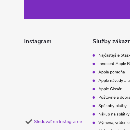
á
p
ä
Instagram
Služby zákaz
t
Najčastejšie otáz
Innocent Apple B
i
Apple poradňa
Apple návody a t
e
Apple Glosár
Poštovné a dopr
Spôsoby platby
Nákup na splátky
Sledovať na Instagrame
Výmena, vrátenie,