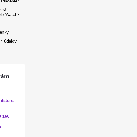
ariadenie?
kosť
ple Watch?
enky
h údajov
ntstore.
0 160
e