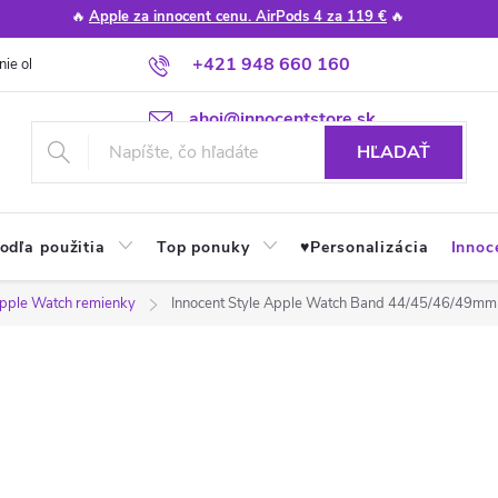
🔥
Apple za innocent cenu. AirPods 4 za 119 €
🔥
+421 948 660 160
nie obchodu
Poradňa
Apple návody a tipy
Najčastejšie otázky
ahoj@innocentstore.sk
HĽADAŤ
odľa použitia
Top ponuky
♥︎Personalizácia
Innoc
pple Watch remienky
Innocent Style Apple Watch Band 44/45/46/49mm 