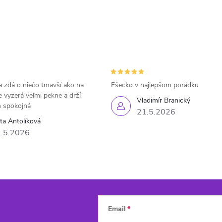
 zdá o niečo tmavší ako na
Fšecko v najlepšom porádku
e vyzerá veľmi pekne a drží
Vladimír Branický
 spokojná
21.5.2026
eta Antolíková
.5.2026
Email