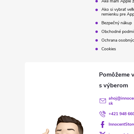
Aké mám Apple z
Ako si vybrať veľ
remienku pre Ap
Bezpečný nákup
Obchodné podmi
Ochrana osobnýc
Cookies
ahoj
@
innoce
sk
+421 948 66
InnocentStor