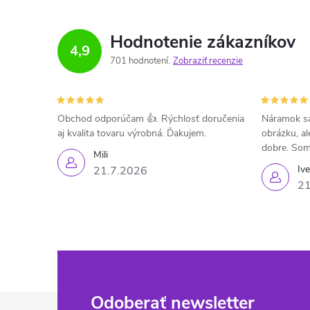
Hodnotenie zákazníkov
4,9
701 hodnotení
Zobraziť recenzie
Obchod odporúčam 👍. Rýchlosť doručenia
Náramok sa
aj kvalita tovaru výrobná. Ďakujem.
obrázku, al
dobre. Som
Mili
Iv
21.7.2026
21
Z
Odoberať newsletter