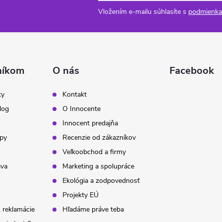
Vložením e-mailu súhlasíte s
podmienka
níkom
O nás
Facebook
ky
Kontakt
log
O Innocente
Innocent predajňa
ipy
Recenzie od zákazníkov
Veľkoobchod a firmy
ava
Marketing a spolupráce
Ekológia a zodpovednosť
Projekty EÚ
 reklamácie
Hľadáme práve teba