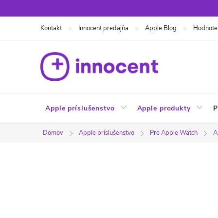
Prejsť
na
Kontakt
Innocent predajňa
Apple Blog
Hodnote
obsah
Apple príslušenstvo
Apple produkty
P
Domov
Apple príslušenstvo
Pre Apple Watch
A