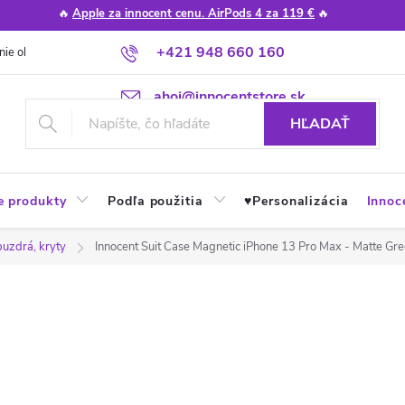
🔥
Apple za innocent cenu. AirPods 4 za 119 €
🔥
+421 948 660 160
nie obchodu
Poradňa
Apple návody a tipy
Najčastejšie otázky
ahoj@innocentstore.sk
HĽADAŤ
e produkty
Podľa použitia
♥︎Personalizácia
Innoc
puzdrá, kryty
Innocent Suit Case Magnetic iPhone 13 Pro Max - Matte Gr