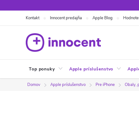
Prejsť
na
Kontakt
Innocent predajňa
Apple Blog
Hodnote
obsah
Top ponuky
Apple príslušenstvo
Appl
Domov
Apple príslušenstvo
Pre iPhone
Obaly, 