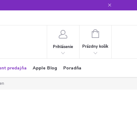
Glosár
NÁKUPNÝ
KOŠÍK
Prázdny košík
Prihlásenie
ent predajňa
Apple Blog
Poradňa
een