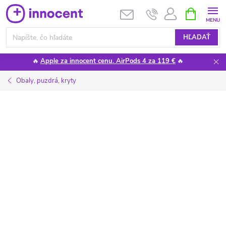
Prejsť
NÁKUPN
KOŠÍK
na
obsah
HĽADAŤ
🔥
Apple za innocent cenu. AirPods 4 za 119 €
🔥
Obaly, puzdrá, kryty