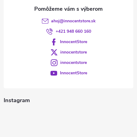
e
ahoj
@
innocentstore.sk
+421 948 660 160
InnocentStore
innocentstore
innocentstore
InnocentStore
Instagram