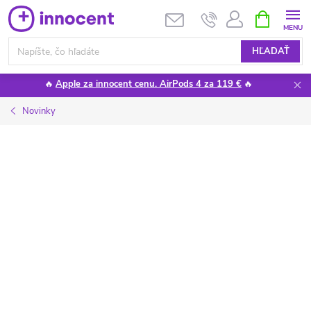
Prejsť
NÁKUPN
KOŠÍK
na
obsah
HĽADAŤ
🔥
Apple za innocent cenu. AirPods 4 za 119 €
🔥
Novinky