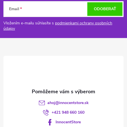
Z
Email
ODOBERAŤ
á
Vložením e-mailu súhlasíte s
podmienkami ochrany osobných
p
údajov
ä
t
i
e
ahoj
@
innocentstore.sk
+421 948 660 160
InnocentStore