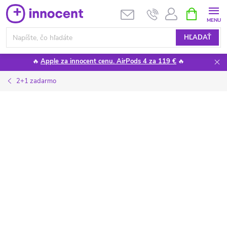
Prejsť
NÁKUPN
KOŠÍK
na
obsah
HĽADAŤ
🔥
Apple za innocent cenu. AirPods 4 za 119 €
🔥
2+1 zadarmo